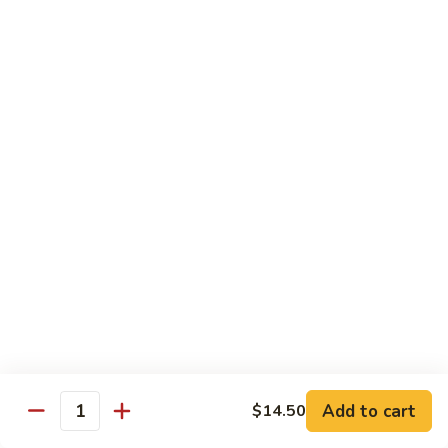
40.
40. Chicken Lo Mein
Chicken
Lo
Pt.:
$7.75
Mein
Qt.:
$10.95
41.
41. Beef Lo Mein
Beef
Lo
Pt.:
$8.25
Mein
Qt.:
$11.75
42.
42. Shrimp Lo Mein
Shrimp
Lo
Pt.:
$8.25
Mein
Qt.:
$11.75
Add to cart
$14.50
Quantity